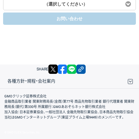
（選択してください）
お問い合わせ
X
facebook
LINE
リンクをコピー
SHARE
各種方針・規程・会社案内
取引規程・約款
サイトマップ
その他のご案内
個人情報保護方針
最良執行方針
サイトのご利用について
ディスクレイマー
信託保全
リスク説明
会社案内
GMOクリック証券株式会社
金融商品取引業者 関東財務局長（金商）第77号 商品先物取引業者 銀行代理業者 関東財
務局長（銀代）第330号 所属銀行：GMOあおぞらネット銀行株式会社
加入協会：日本証券業協会、一般社団法人 金融先物取引業協会、日本商品先物取引協会
当社はGMOインターネットグループ（東証プライム上場9449）のメンバーです。
© GMO CLICK Securities, Inc.