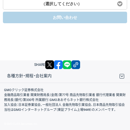
（選択してください）
お問い合わせ
X
facebook
LINE
リンクをコピー
SHARE
各種方針・規程・会社案内
取引規程・約款
サイトマップ
その他のご案内
個人情報保護方針
最良執行方針
サイトのご利用について
ディスクレイマー
信託保全
リスク説明
会社案内
GMOクリック証券株式会社
金融商品取引業者 関東財務局長（金商）第77号 商品先物取引業者 銀行代理業者 関東財
務局長（銀代）第330号 所属銀行：GMOあおぞらネット銀行株式会社
加入協会：日本証券業協会、一般社団法人 金融先物取引業協会、日本商品先物取引協会
当社はGMOインターネットグループ（東証プライム上場9449）のメンバーです。
© GMO CLICK Securities, Inc.