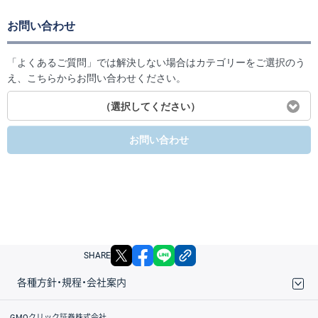
お問い合わせ
「よくあるご質問」では解決しない場合はカテゴリーをご選択のう
え、こちらからお問い合わせください。
（選択してください）
お問い合わせ
X
facebook
LINE
リンクをコピー
SHARE
各種方針・規程・会社案内
取引規程・約款
サイトマップ
その他のご案内
個人情報保護方針
最良執行方針
サイトのご利用について
ディスクレイマー
信託保全
リスク説明
会社案内
GMOクリック証券株式会社