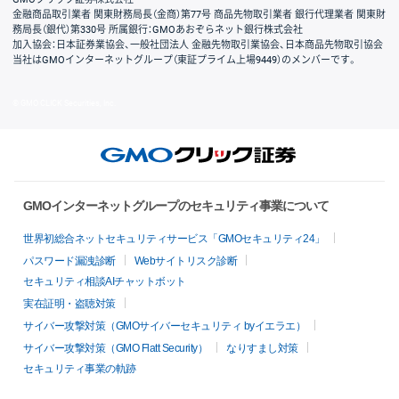
金融商品取引業者 関東財務局長（金商）第77号 商品先物取引業者 銀行代理業者 関東財
務局長（銀代）第330号 所属銀行：GMOあおぞらネット銀行株式会社
加入協会：日本証券業協会、一般社団法人 金融先物取引業協会、日本商品先物取引協会
当社はGMOインターネットグループ（東証プライム上場9449）のメンバーです。
© GMO CLICK Securities, Inc.
GMOインターネットグループのセキュリティ事業について
世界初総合ネットセキュリティサービス「GMOセキュリティ24」
パスワード漏洩診断
Webサイトリスク診断
セキュリティ相談AIチャットボット
実在証明・盗聴対策
サイバー攻撃対策（GMOサイバーセキュリティ byイエラエ）
サイバー攻撃対策（GMO Flatt Security）
なりすまし対策
セキュリティ事業の軌跡