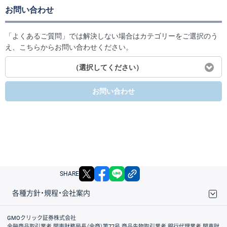
お問い合わせ
「よくあるご質問」では解決しない場合はカテゴリーをご選択のう
え、こちらからお問い合わせください。
（選択してください）
お問い合わせ
X
facebook
LINE
リンクをコピー
SHARE
各種方針・規程・会社案内
取引規程・約款
サイトマップ
その他のご案内
個人情報保護方針
最良執行方針
サイトのご利用について
ディスクレイマー
信託保全
リスク説明
会社案内
GMOクリック証券株式会社
金融商品取引業者 関東財務局長（金商）第77号 商品先物取引業者 銀行代理業者 関東財