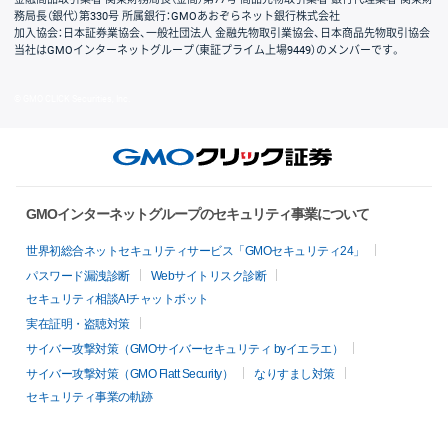
務局長（銀代）第330号 所属銀行：GMOあおぞらネット銀行株式会社
加入協会：日本証券業協会、一般社団法人 金融先物取引業協会、日本商品先物取引協会
当社はGMOインターネットグループ（東証プライム上場9449）のメンバーです。
© GMO CLICK Securities, Inc.
GMOインターネットグループのセキュリティ事業について
世界初総合ネットセキュリティサービス「GMOセキュリティ24」
パスワード漏洩診断
Webサイトリスク診断
セキュリティ相談AIチャットボット
実在証明・盗聴対策
サイバー攻撃対策（GMOサイバーセキュリティ byイエラエ）
サイバー攻撃対策（GMO Flatt Security）
なりすまし対策
セキュリティ事業の軌跡