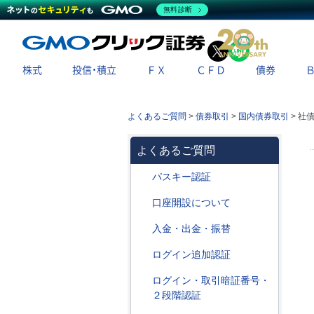
無料診断
X
LINE
株式
投信・積立
ＦＸ
ＣＦＤ
債券
よくあるご質問
>
債券取引
>
国内債券取引
>
社
よくあるご質問
パスキー認証
口座開設について
入金・出金・振替
ログイン追加認証
ログイン・取引暗証番号・
２段階認証