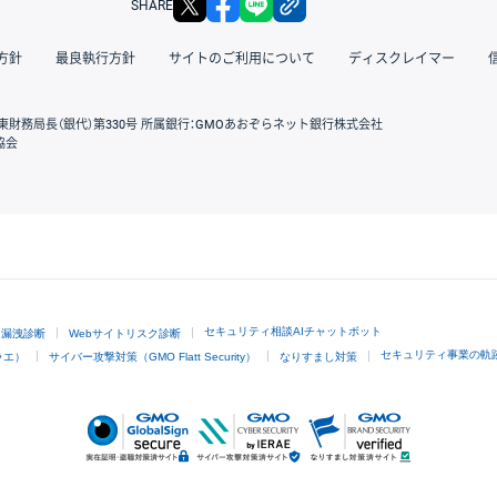
SHARE
方針
最良執行方針
サイトのご利用について
ディスクレイマー
東財務局長（銀代）第330号 所属銀行：GMOあおぞらネット銀行株式会社
協会
GMOクリック証券
セキュリティ相談AIチャットボット
ド漏洩診断
Webサイトリスク診断
セキュリティ事業の軌
ラエ）
サイバー攻撃対策（GMO Flatt Security）
なりすまし対策