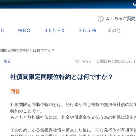
GMOクリック証券
よくある
ご質問
ＢＯ
株ＢＯ
３６５ＦＸ
３６５
株
その他
債間限定同順位特約とは何ですか？
戻る
No : 9493
公開日時 : 2023/05/26 1
社債間限定同順位特約とは何ですか？
回答
社債間限定同順位特約とは、発行体が同じ複数の無担保社債の間
特約のことです。
もともと無担保社債には、利金や償還金を支払う為の担保は設定
そのため、ある無担保社債を購入した後に、同じ発行体が有担保