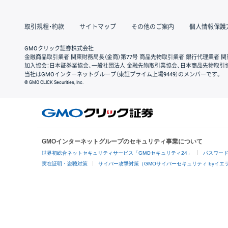
取引規程・約款
サイトマップ
その他のご案内
個人情報保護
GMOクリック証券株式会社
金融商品取引業者 関東財務局長（金商）第77号 商品先物取引業者 銀行代理業者 関
加入協会：日本証券業協会、一般社団法人 金融先物取引業協会、日本商品先物取引
当社はGMOインターネットグループ（東証プライム上場9449）のメンバーです。
© GMO CLICK Securities, Inc.
GMOインターネットグループのセキュリティ事業について
世界初総合ネットセキュリティサービス「GMOセキュリティ24」
パスワー
実在証明・盗聴対策
サイバー攻撃対策（GMOサイバーセキュリティ byイエ