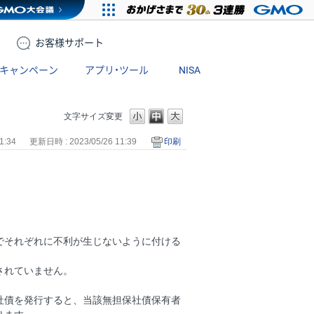
お客様
サポート
キャンペーン
アプリ・ツール
NISA
文字サイズ変更
1:34
更新日時 : 2023/05/26 11:39
印刷
でそれぞれに不利が生じないように付ける
されていません。
社債を発行すると、当該無担保社債保有者