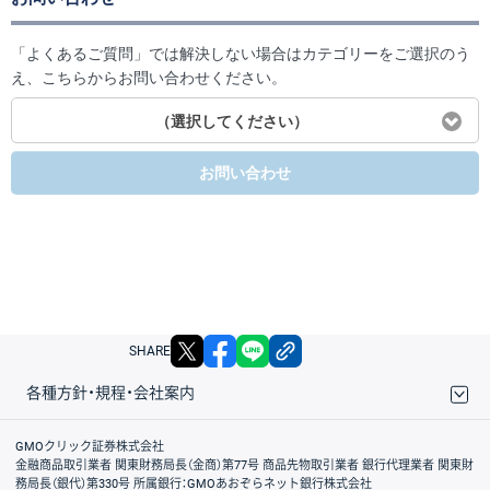
「よくあるご質問」では解決しない場合はカテゴリーをご選択のう
え、こちらからお問い合わせください。
（選択してください）
お問い合わせ
X
facebook
LINE
リンクをコピー
SHARE
各種方針・規程・会社案内
取引規程・約款
サイトマップ
その他のご案内
個人情報保護方針
最良執行方針
サイトのご利用について
ディスクレイマー
信託保全
リスク説明
会社案内
GMOクリック証券株式会社
金融商品取引業者 関東財務局長（金商）第77号 商品先物取引業者 銀行代理業者 関東財
務局長（銀代）第330号 所属銀行：GMOあおぞらネット銀行株式会社