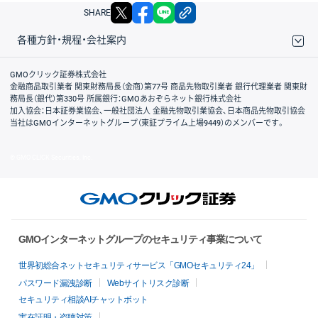
X
facebook
LINE
リンクをコピー
SHARE
各種方針・規程・会社案内
取引規程・約款
サイトマップ
その他のご案内
個人情報保護方針
最良執行方針
サイトのご利用について
ディスクレイマー
信託保全
リスク説明
会社案内
GMOクリック証券株式会社
金融商品取引業者 関東財務局長（金商）第77号 商品先物取引業者 銀行代理業者 関東財
務局長（銀代）第330号 所属銀行：GMOあおぞらネット銀行株式会社
加入協会：日本証券業協会、一般社団法人 金融先物取引業協会、日本商品先物取引協会
当社はGMOインターネットグループ（東証プライム上場9449）のメンバーです。
© GMO CLICK Securities, Inc.
GMOインターネットグループのセキュリティ事業について
世界初総合ネットセキュリティサービス「GMOセキュリティ24」
パスワード漏洩診断
Webサイトリスク診断
セキュリティ相談AIチャットボット
実在証明・盗聴対策