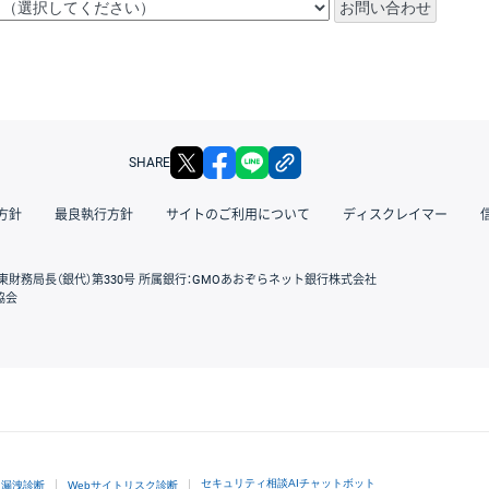
X
facebook
LINE
リンクをコピー
SHARE
方針
最良執行方針
サイトのご利用について
ディスクレイマー
東財務局長（銀代）第330号 所属銀行：GMOあおぞらネット銀行株式会社
協会
GMOクリック証券
セキュリティ相談AIチャットボット
ド漏洩診断
Webサイトリスク診断