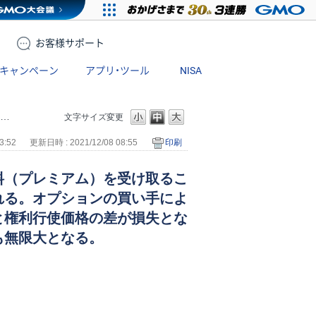
お客様
サポート
キャンペーン
アプリ・ツール
NISA
文字サイズ変更
3:52
更新日時 : 2021/12/08 08:55
印刷
料（プレミアム）を受け取るこ
れる。オプションの買い手によ
と権利行使価格の差が損失とな
も無限大となる。