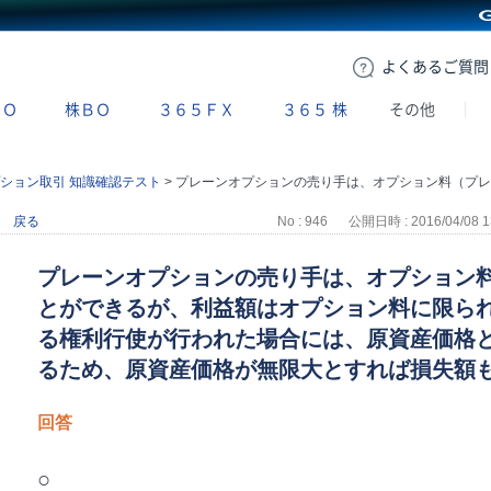
GMOクリック証券
よくある
ご質問
ＢＯ
株ＢＯ
３６５ＦＸ
３６５
株
その他
ション取引 知識確認テスト
>
プレーンオプションの売り手は、オプション料（プレミアム）を受け取ることができるが、利益額はオプション料に限られる。オプションの買い手による権利行使が行われた場合には、原資産価格と権利行使価格の差が損失となるため、原資産価格が無限大とすれば損失額も無限大となる。
戻る
No : 946
公開日時 : 2016/04/08 1
プレーンオプションの売り手は、オプション
とができるが、利益額はオプション料に限ら
る権利行使が行われた場合には、原資産価格
るため、原資産価格が無限大とすれば損失額
回答
○