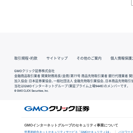
取引規程・約款
サイトマップ
その他のご案内
個人情報保護
GMOクリック証券株式会社
金融商品取引業者 関東財務局長（金商）第77号 商品先物取引業者 銀行代理業者 関
加入協会：日本証券業協会、一般社団法人 金融先物取引業協会、日本商品先物取引
当社はGMOインターネットグループ（東証プライム上場9449）のメンバーです。
© GMO CLICK Securities, Inc.
GMOインターネットグループのセキュリティ事業について
世界初総合ネットセキュリティサービス「GMOセキュリティ24」
パスワー