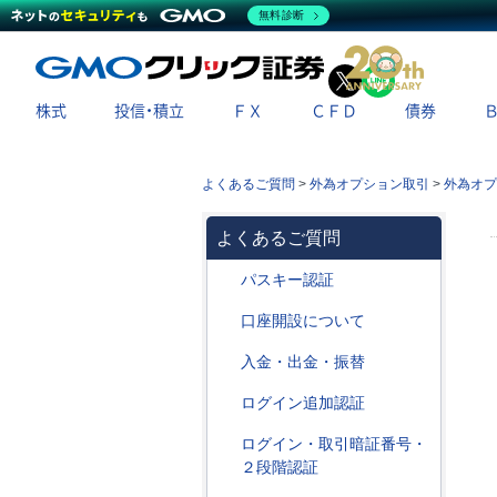
無料診断
X
LINE
株式
投信・積立
ＦＸ
ＣＦＤ
債券
よくあるご質問
>
外為オプション取引
>
外為オプ
よくあるご質問
パスキー認証
口座開設について
入金・出金・振替
ログイン追加認証
ログイン・取引暗証番号・
２段階認証