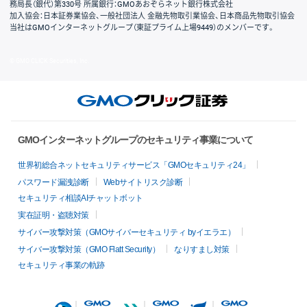
務局長（銀代）第330号 所属銀行：GMOあおぞらネット銀行株式会社
加入協会：日本証券業協会、一般社団法人 金融先物取引業協会、日本商品先物取引協会
当社はGMOインターネットグループ（東証プライム上場9449）のメンバーです。
© GMO CLICK Securities, Inc.
GMOインターネットグループのセキュリティ事業について
世界初総合ネットセキュリティサービス「GMOセキュリティ24」
パスワード漏洩診断
Webサイトリスク診断
セキュリティ相談AIチャットボット
実在証明・盗聴対策
サイバー攻撃対策（GMOサイバーセキュリティ byイエラエ）
サイバー攻撃対策（GMO Flatt Security）
なりすまし対策
セキュリティ事業の軌跡