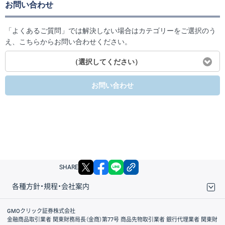
お問い合わせ
「よくあるご質問」では解決しない場合はカテゴリーをご選択のう
え、こちらからお問い合わせください。
（選択してください）
お問い合わせ
X
facebook
LINE
リンクをコピー
SHARE
各種方針・規程・会社案内
取引規程・約款
サイトマップ
その他のご案内
個人情報保護方針
最良執行方針
サイトのご利用について
ディスクレイマー
信託保全
リスク説明
会社案内
GMOクリック証券株式会社
金融商品取引業者 関東財務局長（金商）第77号 商品先物取引業者 銀行代理業者 関東財