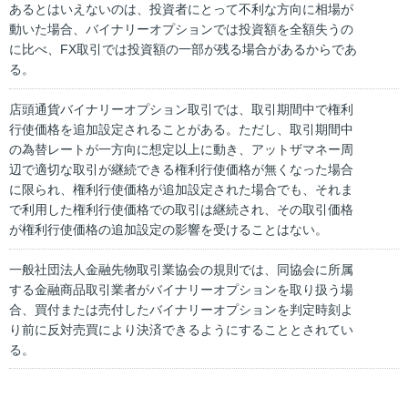
あるとはいえないのは、投資者にとって不利な方向に相場が
動いた場合、バイナリーオプションでは投資額を全額失うの
に比べ、FX取引では投資額の一部が残る場合があるからであ
る。
店頭通貨バイナリーオプション取引では、取引期間中で権利
行使価格を追加設定されることがある。ただし、取引期間中
の為替レートが一方向に想定以上に動き、アットザマネー周
辺で適切な取引が継続できる権利行使価格が無くなった場合
に限られ、権利行使価格が追加設定された場合でも、それま
で利用した権利行使価格での取引は継続され、その取引価格
が権利行使価格の追加設定の影響を受けることはない。
一般社団法人金融先物取引業協会の規則では、同協会に所属
する金融商品取引業者がバイナリーオプションを取り扱う場
合、買付または売付したバイナリーオプションを判定時刻よ
り前に反対売買により決済できるようにすることとされてい
る。