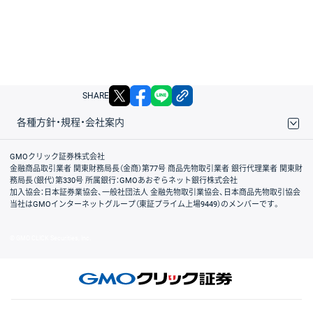
X
facebook
LINE
リンクをコピー
SHARE
各種方針・規程・会社案内
取引規程・約款
サイトマップ
その他のご案内
個人情報保護方針
最良執行方針
サイトのご利用について
ディスクレイマー
信託保全
リスク説明
会社案内
GMOクリック証券株式会社
金融商品取引業者 関東財務局長（金商）第77号 商品先物取引業者 銀行代理業者 関東財
務局長（銀代）第330号 所属銀行：GMOあおぞらネット銀行株式会社
加入協会：日本証券業協会、一般社団法人 金融先物取引業協会、日本商品先物取引協会
当社はGMOインターネットグループ（東証プライム上場9449）のメンバーです。
© GMO CLICK Securities, Inc.