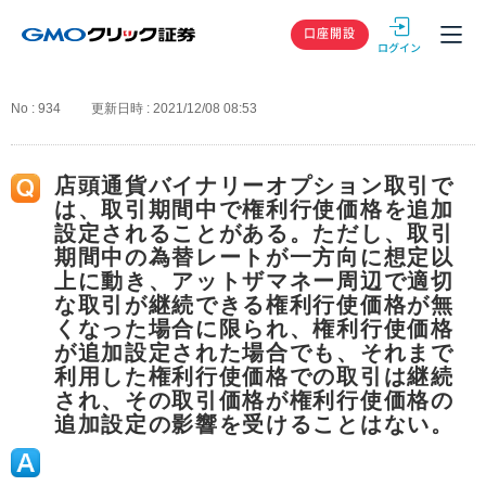
GMOクリック
口座開設
No : 934
更新日時 : 2021/12/08 08:53
店頭通貨バイナリーオプション取引で
は、取引期間中で権利行使価格を追加
設定されることがある。ただし、取引
期間中の為替レートが一方向に想定以
上に動き、アットザマネー周辺で適切
な取引が継続できる権利行使価格が無
くなった場合に限られ、権利行使価格
が追加設定された場合でも、それまで
利用した権利行使価格での取引は継続
され、その取引価格が権利行使価格の
追加設定の影響を受けることはない。