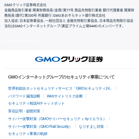
GMOクリック証券株式会社
金融商品取引業者 関東財務局長（金商）第77号 商品先物取引業者 銀行代理業者 関東財
務局長（銀代）第330号 所属銀行：GMOあおぞらネット銀行株式会社
加入協会：日本証券業協会、一般社団法人 金融先物取引業協会、日本商品先物取引協会
当社はGMOインターネットグループ（東証プライム上場9449）のメンバーです。
© GMO CLICK Securities, Inc.
GMOインターネットグループのセキュリティ事業について
世界初総合ネットセキュリティサービス「GMOセキュリティ24」
パスワード漏洩診断
Webサイトリスク診断
セキュリティ相談AIチャットボット
実在証明・盗聴対策
サイバー攻撃対策（GMOサイバーセキュリティ byイエラエ）
サイバー攻撃対策（GMO Flatt Security）
なりすまし対策
セキュリティ事業の軌跡