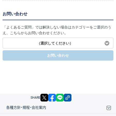
お問い合わせ
「よくあるご質問」では解決しない場合はカテゴリーをご選択のう
え、こちらからお問い合わせください。
（選択してください）
お問い合わせ
X
facebook
LINE
リンクをコピー
SHARE
各種方針・規程・会社案内
取引規程・約款
サイトマップ
その他のご案内
個人情報保護方針
最良執行方針
サイトのご利用について
ディスクレイマー
信託保全
リスク説明
会社案内