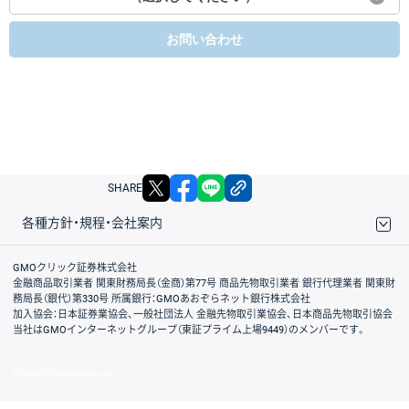
お問い合わせ
X
facebook
LINE
リンクをコピー
SHARE
各種方針・規程・会社案内
取引規程・約款
サイトマップ
その他のご案内
個人情報保護方針
最良執行方針
サイトのご利用について
ディスクレイマー
信託保全
リスク説明
会社案内
GMOクリック証券株式会社
金融商品取引業者 関東財務局長（金商）第77号 商品先物取引業者 銀行代理業者 関東財
務局長（銀代）第330号 所属銀行：GMOあおぞらネット銀行株式会社
加入協会：日本証券業協会、一般社団法人 金融先物取引業協会、日本商品先物取引協会
当社はGMOインターネットグループ（東証プライム上場9449）のメンバーです。
© GMO CLICK Securities, Inc.