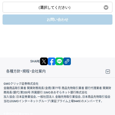
（選択してください）
お問い合わせ
X
facebook
LINE
リンクをコピー
SHARE
各種方針・規程・会社案内
取引規程・約款
サイトマップ
その他のご案内
個人情報保護方針
最良執行方針
サイトのご利用について
ディスクレイマー
信託保全
リスク説明
会社案内
GMOクリック証券株式会社
金融商品取引業者 関東財務局長（金商）第77号 商品先物取引業者 銀行代理業者 関東財
務局長（銀代）第330号 所属銀行：GMOあおぞらネット銀行株式会社
加入協会：日本証券業協会、一般社団法人 金融先物取引業協会、日本商品先物取引協会
当社はGMOインターネットグループ（東証プライム上場9449）のメンバーです。
© GMO CLICK Securities, Inc.