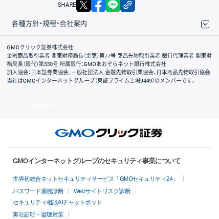
X
facebook
LINE
リンクをコピー
SHARE
各種方針・規程・会社案内
取引規程・約款
サイトマップ
その他のご案内
個人情報保護方針
最良執行方針
サイトのご利用について
ディスクレイマー
信託保全
リスク説明
会社案内
GMOクリック証券株式会社
金融商品取引業者 関東財務局長（金商）第77号 商品先物取引業者 銀行代理業者 関東財
務局長（銀代）第330号 所属銀行：GMOあおぞらネット銀行株式会社
加入協会：日本証券業協会、一般社団法人 金融先物取引業協会、日本商品先物取引協会
当社はGMOインターネットグループ（東証プライム上場9449）のメンバーです。
© GMO CLICK Securities, Inc.
GMOインターネットグループのセキュリティ事業について
世界初総合ネットセキュリティサービス「GMOセキュリティ24」
パスワード漏洩診断
Webサイトリスク診断
セキュリティ相談AIチャットボット
実在証明・盗聴対策