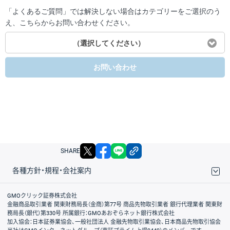
「よくあるご質問」では解決しない場合はカテゴリーをご選択のう
え、こちらからお問い合わせください。
（選択してください）
お問い合わせ
X
facebook
LINE
リンクをコピー
SHARE
各種方針・規程・会社案内
取引規程・約款
サイトマップ
その他のご案内
個人情報保護方針
最良執行方針
サイトのご利用について
ディスクレイマー
信託保全
リスク説明
会社案内
GMOクリック証券株式会社
金融商品取引業者 関東財務局長（金商）第77号 商品先物取引業者 銀行代理業者 関東財
務局長（銀代）第330号 所属銀行：GMOあおぞらネット銀行株式会社
加入協会：日本証券業協会、一般社団法人 金融先物取引業協会、日本商品先物取引協会