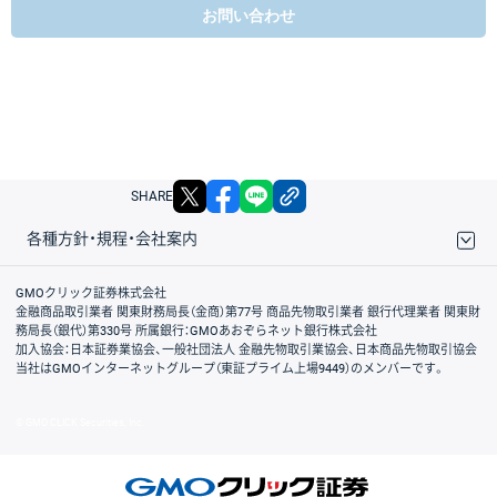
お問い合わせ
X
facebook
LINE
リンクをコピー
SHARE
各種方針・規程・会社案内
取引規程・約款
サイトマップ
その他のご案内
個人情報保護方針
最良執行方針
サイトのご利用について
ディスクレイマー
信託保全
リスク説明
会社案内
GMOクリック証券株式会社
金融商品取引業者 関東財務局長（金商）第77号 商品先物取引業者 銀行代理業者 関東財
務局長（銀代）第330号 所属銀行：GMOあおぞらネット銀行株式会社
加入協会：日本証券業協会、一般社団法人 金融先物取引業協会、日本商品先物取引協会
当社はGMOインターネットグループ（東証プライム上場9449）のメンバーです。
© GMO CLICK Securities, Inc.