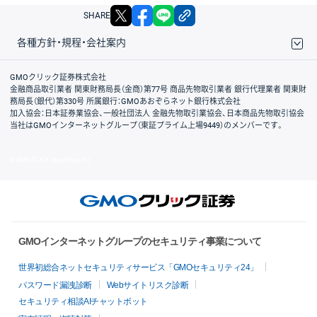
X
facebook
LINE
リンクをコピー
SHARE
各種方針・規程・会社案内
取引規程・約款
サイトマップ
その他のご案内
個人情報保護方針
最良執行方針
サイトのご利用について
ディスクレイマー
信託保全
リスク説明
会社案内
GMOクリック証券株式会社
金融商品取引業者 関東財務局長（金商）第77号 商品先物取引業者 銀行代理業者 関東財
務局長（銀代）第330号 所属銀行：GMOあおぞらネット銀行株式会社
加入協会：日本証券業協会、一般社団法人 金融先物取引業協会、日本商品先物取引協会
当社はGMOインターネットグループ（東証プライム上場9449）のメンバーです。
© GMO CLICK Securities, Inc.
GMOインターネットグループのセキュリティ事業について
世界初総合ネットセキュリティサービス「GMOセキュリティ24」
パスワード漏洩診断
Webサイトリスク診断
セキュリティ相談AIチャットボット