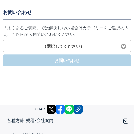
お問い合わせ
「よくあるご質問」では解決しない場合はカテゴリーをご選択のう
え、こちらからお問い合わせください。
（選択してください）
お問い合わせ
X
facebook
LINE
リンクをコピー
SHARE
各種方針・規程・会社案内
取引規程・約款
サイトマップ
その他のご案内
個人情報保護方針
最良執行方針
サイトのご利用について
ディスクレイマー
信託保全
リスク説明
会社案内