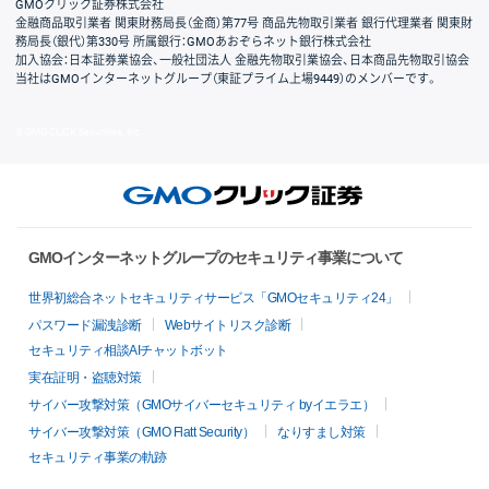
GMOクリック証券株式会社
金融商品取引業者 関東財務局長（金商）第77号 商品先物取引業者 銀行代理業者 関東財
務局長（銀代）第330号 所属銀行：GMOあおぞらネット銀行株式会社
加入協会：日本証券業協会、一般社団法人 金融先物取引業協会、日本商品先物取引協会
当社はGMOインターネットグループ（東証プライム上場9449）のメンバーです。
© GMO CLICK Securities, Inc.
GMOインターネットグループのセキュリティ事業について
世界初総合ネットセキュリティサービス「GMOセキュリティ24」
パスワード漏洩診断
Webサイトリスク診断
セキュリティ相談AIチャットボット
実在証明・盗聴対策
サイバー攻撃対策（GMOサイバーセキュリティ byイエラエ）
サイバー攻撃対策（GMO Flatt Security）
なりすまし対策
セキュリティ事業の軌跡