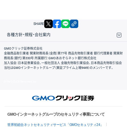
X
facebook
LINE
リンクをコピー
SHARE
各種方針・規程・会社案内
取引規程・約款
サイトマップ
その他のご案内
個人情報保護方針
最良執行方針
サイトのご利用について
ディスクレイマー
信託保全
リスク説明
会社案内
GMOクリック証券株式会社
金融商品取引業者 関東財務局長（金商）第77号 商品先物取引業者 銀行代理業者 関東財
務局長（銀代）第330号 所属銀行：GMOあおぞらネット銀行株式会社
加入協会：日本証券業協会、一般社団法人 金融先物取引業協会、日本商品先物取引協会
当社はGMOインターネットグループ（東証プライム上場9449）のメンバーです。
© GMO CLICK Securities, Inc.
GMOインターネットグループのセキュリティ事業について
世界初総合ネットセキュリティサービス「GMOセキュリティ24」