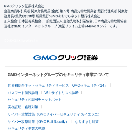
GMOクリック証券株式会社
金融商品取引業者 関東財務局長（金商）第77号 商品先物取引業者 銀行代理業者 関東財
務局長（銀代）第330号 所属銀行：GMOあおぞらネット銀行株式会社
加入協会：日本証券業協会、一般社団法人 金融先物取引業協会、日本商品先物取引協会
当社はGMOインターネットグループ（東証プライム上場9449）のメンバーです。
© GMO CLICK Securities, Inc.
GMOインターネットグループのセキュリティ事業について
世界初総合ネットセキュリティサービス「GMOセキュリティ24」
パスワード漏洩診断
Webサイトリスク診断
セキュリティ相談AIチャットボット
実在証明・盗聴対策
サイバー攻撃対策（GMOサイバーセキュリティ byイエラエ）
サイバー攻撃対策（GMO Flatt Security）
なりすまし対策
セキュリティ事業の軌跡