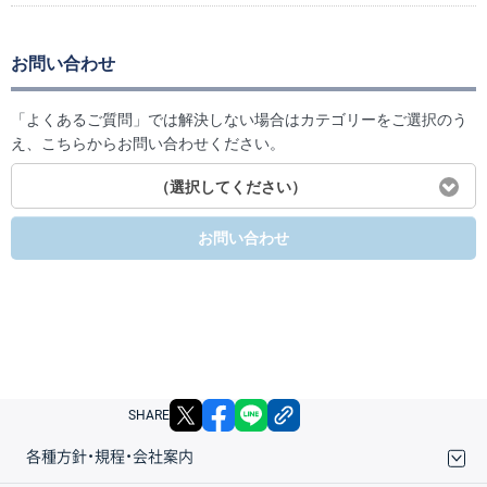
お問い合わせ
「よくあるご質問」では解決しない場合はカテゴリーをご選択のう
え、こちらからお問い合わせください。
（選択してください）
お問い合わせ
X
facebook
LINE
リンクをコピー
SHARE
各種方針・規程・会社案内
取引規程・約款
サイトマップ
その他のご案内
個人情報保護方針
最良執行方針
サイトのご利用について
ディスクレイマー
信託保全
リスク説明
会社案内