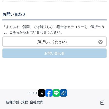
お問い合わせ
「よくあるご質問」では解決しない場合はカテゴリーをご選択のう
え、こちらからお問い合わせください。
（選択してください）
お問い合わせ
X
facebook
LINE
リンクをコピー
SHARE
各種方針・規程・会社案内
取引規程・約款
サイトマップ
その他のご案内
個人情報保護方針
最良執行方針
サイトのご利用について
ディスクレイマー
信託保全
リスク説明
会社案内