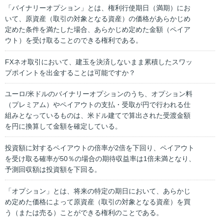
「バイナリーオプション」とは、権利行使期日（満期）にお
いて、原資産（取引の対象となる資産）の価格があらかじめ
定めた条件を満たした場合、あらかじめ定めた金額（ペイア
ウト）を受け取ることのできる権利である。
FXネオ取引において、建玉を決済しないまま累積したスワッ
プポイントを出金することは可能ですか？
ユーロ/米ドルのバイナリーオプションのうち、オプション料
（プレミアム）やペイアウトの支払・受取が円で行われる仕
組みとなっているものは、米ドル建てで算出された受渡金額
を円に換算して金額を確定している。
投資額に対するペイアウトの倍率が2倍を下回り、ペイアウト
を受け取る確率が50％の場合の期待収益率は1倍未満となり、
予測回収額は投資額を下回る。
「オプション」とは、将来の特定の期日において、あらかじ
め定めた価格によって原資産（取引の対象となる資産）を買
う（または売る）ことができる権利のことである。