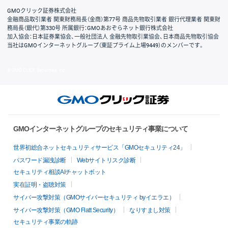
GMOクリック証券株式会社
金融商品取引業者 関東財務局長（金商）第77号 商品先物取引業者 銀行代理業者 関東財
務局長（銀代）第330号 所属銀行：GMOあおぞらネット銀行株式会社
加入協会：日本証券業協会、一般社団法人 金融先物取引業協会、日本商品先物取引協会
当社はGMOインターネットグループ（東証プライム上場9449）のメンバーです。
© GMO CLICK Securities, Inc.
GMOインターネットグループのセキュリティ事業について
世界初総合ネットセキュリティサービス「GMOセキュリティ24」
パスワード漏洩診断
Webサイトリスク診断
セキュリティ相談AIチャットボット
実在証明・盗聴対策
サイバー攻撃対策（GMOサイバーセキュリティ byイエラエ）
サイバー攻撃対策（GMO Flatt Security）
なりすまし対策
セキュリティ事業の軌跡