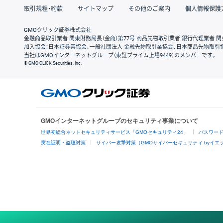
取引規程・約款
サイトマップ
その他のご案内
個人情報保護
GMOクリック証券株式会社
金融商品取引業者 関東財務局長（金商）第77号 商品先物取引業者 銀行代理業者 関
加入協会：日本証券業協会、一般社団法人 金融先物取引業協会、日本商品先物取引
当社はGMOインターネットグループ（東証プライム上場9449）のメンバーです。
© GMO CLICK Securities, Inc.
GMOインターネットグループのセキュリティ事業について
世界初総合ネットセキュリティサービス「GMOセキュリティ24」
パスワー
実在証明・盗聴対策
サイバー攻撃対策（GMOサイバーセキュリティ byイエ