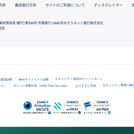
方針
最良執行方針
サイトのご利用について
ディスクレイマー
東財務局長（銀代）第330号 所属銀行：GMOあおぞらネット銀行株式会社
協会
GMOクリック証券
セキュリティ相談AIチャットボット
ド漏洩診断
Webサイトリスク診断
セキュリティ事業の軌
ラエ）
サイバー攻撃対策（GMO Flatt Security）
なりすまし対策