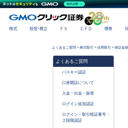
無料診断
X
LINE
株式
投信・積立
ＦＸ
ＣＦＤ
債券
よくあるご質問
>
株式取引
>
信用取引
>
保証金
よくあるご質問
パスキー認証
口座開設について
入金・出金・振替
ログイン追加認証
ログイン・取引暗証番号・
２段階認証