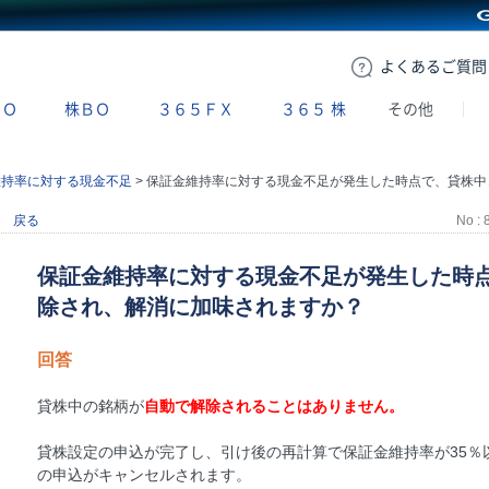
GMOクリック証券
よくある
ご質問
ＢＯ
株ＢＯ
３６５ＦＸ
３６５
株
その他
維持率に対する現金不足
>
保証金維持率に対する現金不足が発生した時点で、貸株中の銘柄が自動で解除され、解消に加味されますか？
戻る
No : 
保証金維持率に対する現金不足が発生した時
除され、解消に加味されますか？
回答
貸株中の銘柄が
自動で解除されることはありません。
貸株設定の申込が完了し、引け後の再計算で保証金維持率が35％
の申込がキャンセルされます。