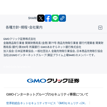
X
facebook
LINE
リンクをコピー
SHARE
各種方針・規程・会社案内
取引規程・約款
サイトマップ
その他のご案内
個人情報保護方針
最良執行方針
サイトのご利用について
ディスクレイマー
信託保全
リスク説明
会社案内
GMOクリック証券株式会社
金融商品取引業者 関東財務局長（金商）第77号 商品先物取引業者 銀行代理業者 関東財
務局長（銀代）第330号 所属銀行：GMOあおぞらネット銀行株式会社
加入協会：日本証券業協会、一般社団法人 金融先物取引業協会、日本商品先物取引協会
当社はGMOインターネットグループ（東証プライム上場9449）のメンバーです。
© GMO CLICK Securities, Inc.
GMOインターネットグループのセキュリティ事業について
世界初総合ネットセキュリティサービス「GMOセキュリティ24」