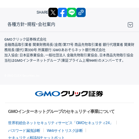
X
facebook
LINE
リンクをコピー
SHARE
各種方針・規程・会社案内
取引規程・約款
サイトマップ
その他のご案内
個人情報保護方針
最良執行方針
サイトのご利用について
ディスクレイマー
信託保全
リスク説明
会社案内
GMOクリック証券株式会社
金融商品取引業者 関東財務局長（金商）第77号 商品先物取引業者 銀行代理業者 関東財
務局長（銀代）第330号 所属銀行：GMOあおぞらネット銀行株式会社
加入協会：日本証券業協会、一般社団法人 金融先物取引業協会、日本商品先物取引協会
当社はGMOインターネットグループ（東証プライム上場9449）のメンバーです。
© GMO CLICK Securities, Inc.
GMOインターネットグループのセキュリティ事業について
世界初総合ネットセキュリティサービス「GMOセキュリティ24」
パスワード漏洩診断
Webサイトリスク診断
セキュリティ相談AIチャットボット