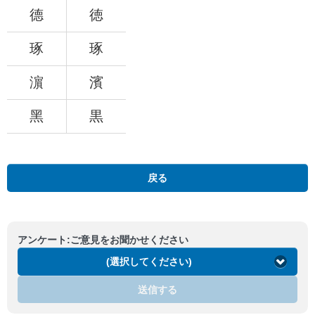
德
徳
琢
琢
濵
濱
黑
黒
戻る
アンケート:ご意見をお聞かせください
(選択してください)
送信する