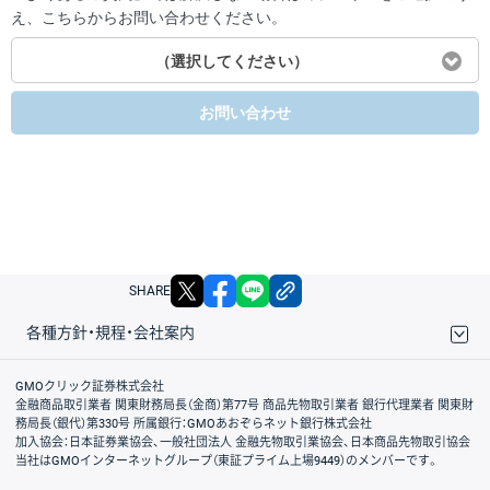
え、こちらからお問い合わせください。
（選択してください）
お問い合わせ
X
facebook
LINE
リンクをコピー
SHARE
各種方針・規程・会社案内
取引規程・約款
サイトマップ
その他のご案内
個人情報保護方針
最良執行方針
サイトのご利用について
ディスクレイマー
信託保全
リスク説明
会社案内
GMOクリック証券株式会社
金融商品取引業者 関東財務局長（金商）第77号 商品先物取引業者 銀行代理業者 関東財
務局長（銀代）第330号 所属銀行：GMOあおぞらネット銀行株式会社
加入協会：日本証券業協会、一般社団法人 金融先物取引業協会、日本商品先物取引協会
当社はGMOインターネットグループ（東証プライム上場9449）のメンバーです。