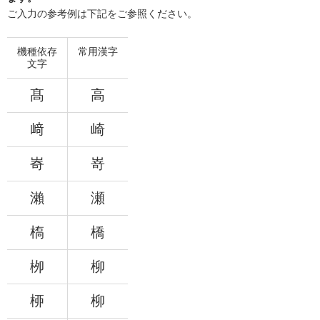
ご入力の参考例は下記をご参照ください。
機種依存
常用漢字
文字
髙
高
﨑
崎
㟢
嵜
瀨
瀬
槗
橋
栁
柳
桺
柳