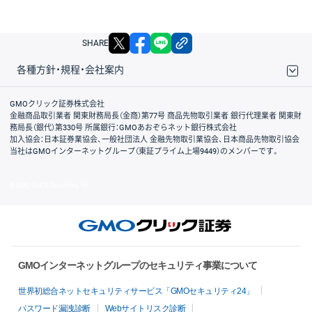
X
facebook
LINE
リンクをコピー
SHARE
各種方針・規程・会社案内
取引規程・約款
サイトマップ
その他のご案内
個人情報保護方針
最良執行方針
サイトのご利用について
ディスクレイマー
信託保全
リスク説明
会社案内
GMOクリック証券株式会社
金融商品取引業者 関東財務局長（金商）第77号 商品先物取引業者 銀行代理業者 関東財
務局長（銀代）第330号 所属銀行：GMOあおぞらネット銀行株式会社
加入協会：日本証券業協会、一般社団法人 金融先物取引業協会、日本商品先物取引協会
当社はGMOインターネットグループ（東証プライム上場9449）のメンバーです。
© GMO CLICK Securities, Inc.
GMOインターネットグループのセキュリティ事業について
世界初総合ネットセキュリティサービス「GMOセキュリティ24」
パスワード漏洩診断
Webサイトリスク診断