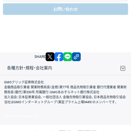
お問い合わせ
X
facebook
LINE
リンクをコピー
SHARE
各種方針・規程・会社案内
取引規程・約款
サイトマップ
その他のご案内
個人情報保護方針
最良執行方針
サイトのご利用について
ディスクレイマー
信託保全
リスク説明
会社案内
GMOクリック証券株式会社
金融商品取引業者 関東財務局長（金商）第77号 商品先物取引業者 銀行代理業者 関東財
務局長（銀代）第330号 所属銀行：GMOあおぞらネット銀行株式会社
加入協会：日本証券業協会、一般社団法人 金融先物取引業協会、日本商品先物取引協会
当社はGMOインターネットグループ（東証プライム上場9449）のメンバーです。
© GMO CLICK Securities, Inc.