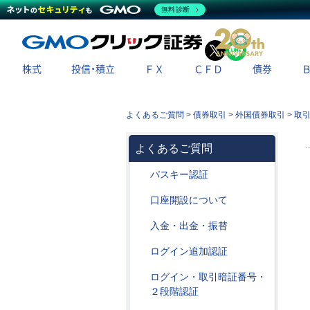
無料診断
X
LINE
株式
投信・積立
ＦＸ
ＣＦＤ
債券
よくあるご質問
>
債券取引
>
外国債券取引
>
取
よくあるご質問
パスキー認証
口座開設について
入金・出金・振替
ログイン追加認証
ログイン・取引暗証番号・
２段階認証