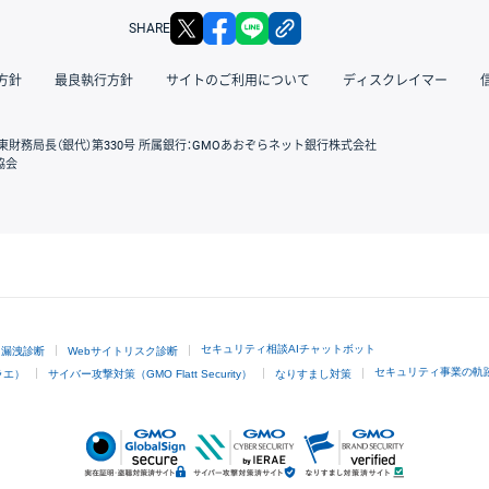
X
facebook
LINE
リンクをコピー
SHARE
方針
最良執行方針
サイトのご利用について
ディスクレイマー
東財務局長（銀代）第330号 所属銀行：GMOあおぞらネット銀行株式会社
協会
GMOクリック証券
セキュリティ相談AIチャットボット
ド漏洩診断
Webサイトリスク診断
セキュリティ事業の軌
ラエ）
サイバー攻撃対策（GMO Flatt Security）
なりすまし対策