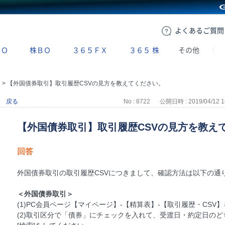
GMOクリック証券
よくある
ご質問
ＢＯ
株ＢＯ
３６５ＦＸ
３６５
株
その他
引
>
【外国債券取引】取引履歴CSVの見方を教えてください。
戻る
No : 8722
公開日時 : 2019/04/12 1
【外国債券取引】取引履歴CSVの見方を教え
回答
外国債券取引の取引履歴CSVにつきまして、確認方法は以下の通
＜外国債券取引＞
(1)PC会員ページ【マイページ】-【精算表】-【取引履歴・CSV
(2)取引区分で「債券」にチェックを入れて、受渡日・約定日の