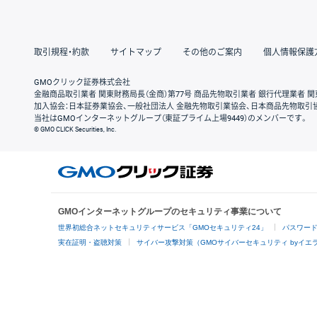
取引規程・約款
サイトマップ
その他のご案内
個人情報保護
GMOクリック証券株式会社
金融商品取引業者 関東財務局長（金商）第77号 商品先物取引業者 銀行代理業者 関
加入協会：日本証券業協会、一般社団法人 金融先物取引業協会、日本商品先物取引
当社はGMOインターネットグループ（東証プライム上場9449）のメンバーです。
© GMO CLICK Securities, Inc.
GMOインターネットグループのセキュリティ事業について
世界初総合ネットセキュリティサービス「GMOセキュリティ24」
パスワー
実在証明・盗聴対策
サイバー攻撃対策（GMOサイバーセキュリティ byイエ