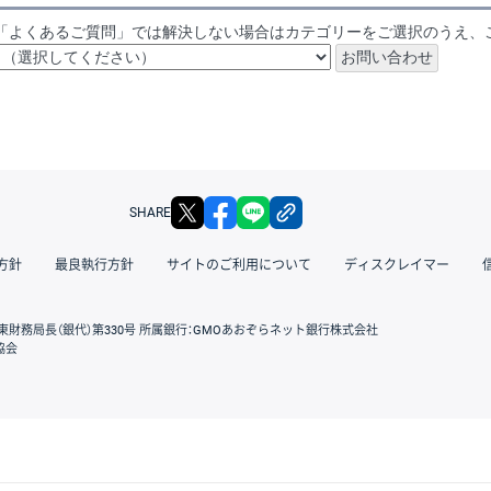
「よくあるご質問」では解決しない場合はカテゴリーをご選択のうえ、
X
facebook
LINE
リンクをコピー
SHARE
方針
最良執行方針
サイトのご利用について
ディスクレイマー
東財務局長（銀代）第330号 所属銀行：GMOあおぞらネット銀行株式会社
協会
GMOクリック証券