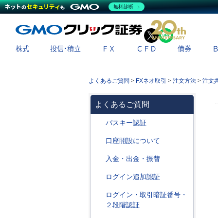
無料診断
X
LINE
株式
投信・積立
ＦＸ
ＣＦＤ
債券
よくあるご質問
>
FXネオ取引
>
注文方法
>
注文
よくあるご質問
パスキー認証
口座開設について
入金・出金・振替
ログイン追加認証
ログイン・取引暗証番号・
２段階認証