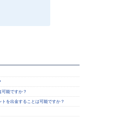
？
は可能ですか？
ントを出金することは可能ですか？