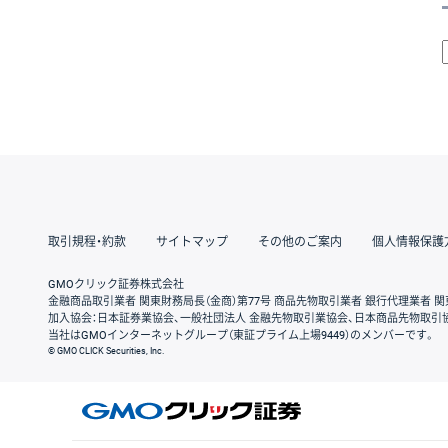
取引規程・約款
サイトマップ
その他のご案内
個人情報保護
GMOクリック証券株式会社
金融商品取引業者 関東財務局長（金商）第77号 商品先物取引業者 銀行代理業者 関
加入協会：日本証券業協会、一般社団法人 金融先物取引業協会、日本商品先物取引
当社はGMOインターネットグループ（東証プライム上場9449）のメンバーです。
© GMO CLICK Securities, Inc.