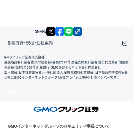
X
facebook
LINE
リンクをコピー
SHARE
各種方針・規程・会社案内
取引規程・約款
サイトマップ
その他のご案内
個人情報保護方針
最良執行方針
サイトのご利用について
ディスクレイマー
信託保全
リスク説明
会社案内
GMOクリック証券株式会社
金融商品取引業者 関東財務局長（金商）第77号 商品先物取引業者 銀行代理業者 関東財
務局長（銀代）第330号 所属銀行：GMOあおぞらネット銀行株式会社
加入協会：日本証券業協会、一般社団法人 金融先物取引業協会、日本商品先物取引協会
当社はGMOインターネットグループ（東証プライム上場9449）のメンバーです。
© GMO CLICK Securities, Inc.
GMOインターネットグループのセキュリティ事業について