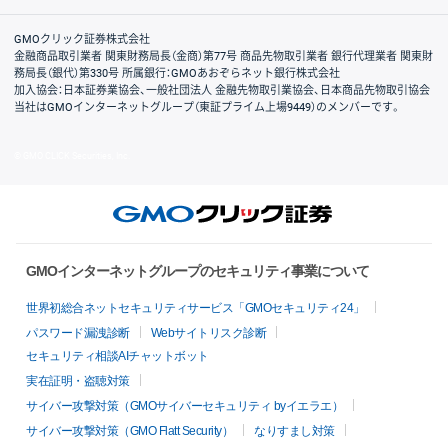
取引規程・約款
サイトマップ
その他のご案内
個人情報保護方針
最良執行方針
サイトのご利用について
ディスクレイマー
信託保全
リスク説明
会社案内
GMOクリック証券株式会社
金融商品取引業者 関東財務局長（金商）第77号 商品先物取引業者 銀行代理業者 関東財
務局長（銀代）第330号 所属銀行：GMOあおぞらネット銀行株式会社
加入協会：日本証券業協会、一般社団法人 金融先物取引業協会、日本商品先物取引協会
当社はGMOインターネットグループ（東証プライム上場9449）のメンバーです。
© GMO CLICK Securities, Inc.
GMOインターネットグループのセキュリティ事業について
世界初総合ネットセキュリティサービス「GMOセキュリティ24」
パスワード漏洩診断
Webサイトリスク診断
セキュリティ相談AIチャットボット
実在証明・盗聴対策
サイバー攻撃対策（GMOサイバーセキュリティ byイエラエ）
サイバー攻撃対策（GMO Flatt Security）
なりすまし対策