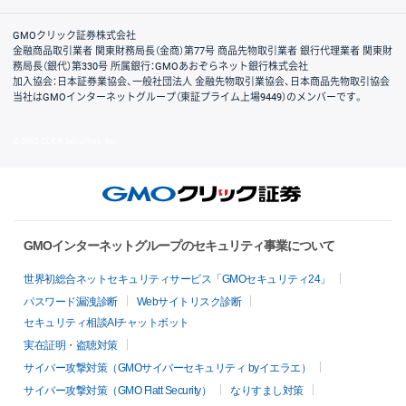
取引規程・約款
サイトマップ
その他のご案内
個人情報保護方針
最良執行方針
サイトのご利用について
ディスクレイマー
信託保全
リスク説明
会社案内
GMOクリック証券株式会社
金融商品取引業者 関東財務局長（金商）第77号 商品先物取引業者 銀行代理業者 関東財
務局長（銀代）第330号 所属銀行：GMOあおぞらネット銀行株式会社
加入協会：日本証券業協会、一般社団法人 金融先物取引業協会、日本商品先物取引協会
当社はGMOインターネットグループ（東証プライム上場9449）のメンバーです。
© GMO CLICK Securities, Inc.
GMOインターネットグループのセキュリティ事業について
世界初総合ネットセキュリティサービス「GMOセキュリティ24」
パスワード漏洩診断
Webサイトリスク診断
セキュリティ相談AIチャットボット
実在証明・盗聴対策
サイバー攻撃対策（GMOサイバーセキュリティ byイエラエ）
サイバー攻撃対策（GMO Flatt Security）
なりすまし対策