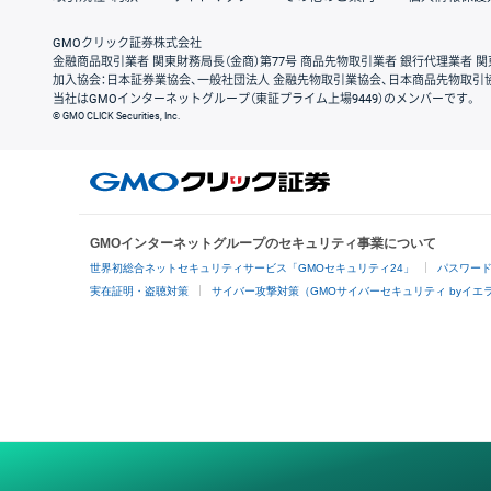
GMOクリック証券株式会社
金融商品取引業者 関東財務局長（金商）第77号 商品先物取引業者 銀行代理業者 関
加入協会：日本証券業協会、一般社団法人 金融先物取引業協会、日本商品先物取引
当社はGMOインターネットグループ（東証プライム上場9449）のメンバーです。
© GMO CLICK Securities, Inc.
GMOインターネットグループのセキュリティ事業について
世界初総合ネットセキュリティサービス「GMOセキュリティ24」
パスワー
実在証明・盗聴対策
サイバー攻撃対策（GMOサイバーセキュリティ byイエ