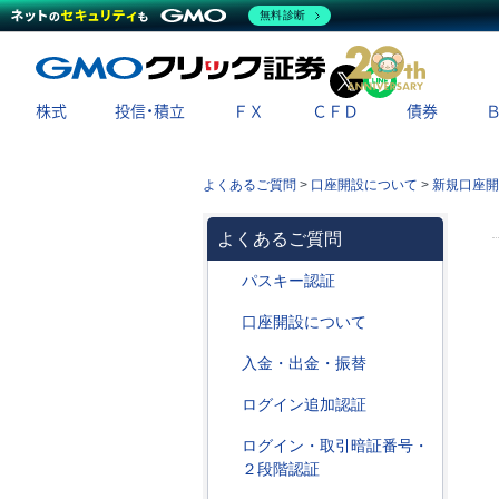
無料診断
X
LINE
株式
投信・積立
ＦＸ
ＣＦＤ
債券
よくあるご質問
>
口座開設について
>
新規口座開
よくあるご質問
パスキー認証
口座開設について
入金・出金・振替
ログイン追加認証
ログイン・取引暗証番号・
２段階認証