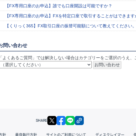
【FX専用口座のお申込】誰でも口座開設は可能ですか？
【FX専用口座のお申込】FXを特定口座で取引することがはできます
【くりっく365】FX取引口座の振替可能額について教えてください
お問い合わせ
「よくあるご質問」では解決しない場合はカテゴリーをご選択のうえ、
X
facebook
LINE
リンクをコピー
SHARE
方針
最良執行方針
サイトのご利用について
ディスクレイマー