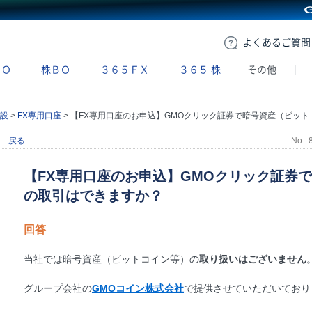
GMOクリック証券
よくある
ご質問
ＢＯ
株ＢＯ
３６５ＦＸ
３６５
株
その他
設
>
FX専用口座
>
【FX専用口座のお申込】GMOクリック証券で暗号資産（ビットコイン等）の取引はできますか？
戻る
No : 
【FX専用口座のお申込】GMOクリック証券
の取引はできますか？
回答
当社では暗号資産（ビットコイン等）の
取り扱いはございません
グループ会社の
GMOコイン株式会社
で提供させていただいており