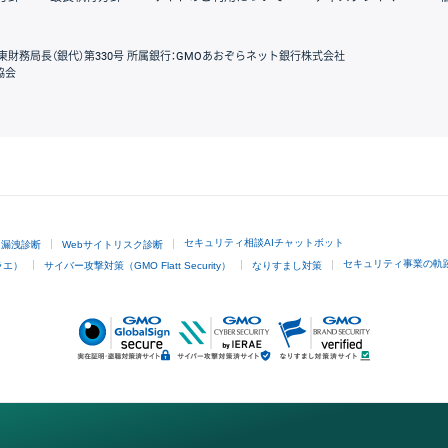
東財務局長（銀代）第330号 所属銀行：GMOあおぞらネット銀行株式会社
協会
GMOクリック証券
セキュリティ相談AIチャットボット
ド漏洩診断
Webサイトリスク診断
セキュリティ事業の軌
ラエ）
サイバー攻撃対策（GMO Flatt Security）
なりすまし対策