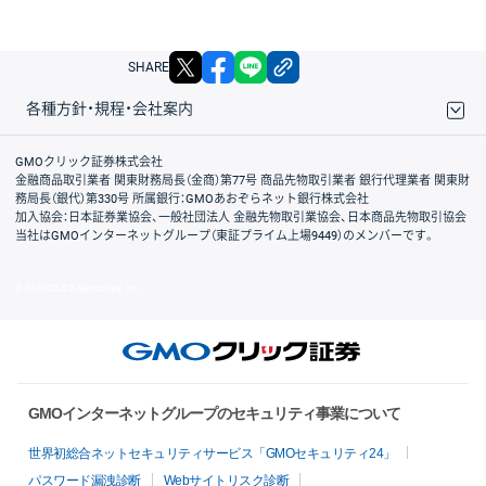
X
facebook
LINE
リンクをコピー
SHARE
各種方針・規程・会社案内
取引規程・約款
サイトマップ
その他のご案内
個人情報保護方針
最良執行方針
サイトのご利用について
ディスクレイマー
信託保全
リスク説明
会社案内
GMOクリック証券株式会社
金融商品取引業者 関東財務局長（金商）第77号 商品先物取引業者 銀行代理業者 関東財
務局長（銀代）第330号 所属銀行：GMOあおぞらネット銀行株式会社
加入協会：日本証券業協会、一般社団法人 金融先物取引業協会、日本商品先物取引協会
当社はGMOインターネットグループ（東証プライム上場9449）のメンバーです。
© GMO CLICK Securities, Inc.
GMOインターネットグループのセキュリティ事業について
世界初総合ネットセキュリティサービス「GMOセキュリティ24」
パスワード漏洩診断
Webサイトリスク診断