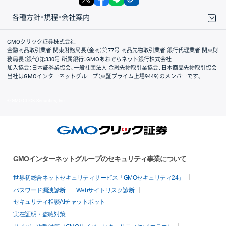
各種方針・規程・会社案内
取引規程・約款
サイトマップ
その他のご案内
個人情報保護方針
最良執行方針
サイトのご利用について
ディスクレイマー
信託保全
リスク説明
会社案内
GMOクリック証券株式会社
金融商品取引業者 関東財務局長（金商）第77号 商品先物取引業者 銀行代理業者 関東財
務局長（銀代）第330号 所属銀行：GMOあおぞらネット銀行株式会社
加入協会：日本証券業協会、一般社団法人 金融先物取引業協会、日本商品先物取引協会
当社はGMOインターネットグループ（東証プライム上場9449）のメンバーです。
© GMO CLICK Securities, Inc.
GMOインターネットグループのセキュリティ事業について
世界初総合ネットセキュリティサービス「GMOセキュリティ24」
パスワード漏洩診断
Webサイトリスク診断
セキュリティ相談AIチャットボット
実在証明・盗聴対策