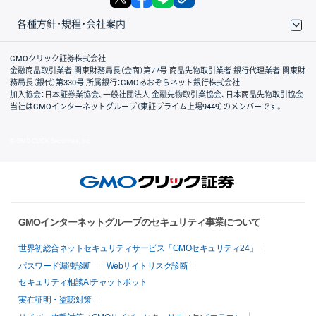
各種方針・規程・会社案内
取引規程・約款
サイトマップ
その他のご案内
個人情報保護方針
最良執行方針
サイトのご利用について
ディスクレイマー
信託保全
リスク説明
会社案内
GMOクリック証券株式会社
金融商品取引業者 関東財務局長（金商）第77号 商品先物取引業者 銀行代理業者 関東財
務局長（銀代）第330号 所属銀行：GMOあおぞらネット銀行株式会社
加入協会：日本証券業協会、一般社団法人 金融先物取引業協会、日本商品先物取引協会
当社はGMOインターネットグループ（東証プライム上場9449）のメンバーです。
© GMO CLICK Securities, Inc.
GMOインターネットグループのセキュリティ事業について
世界初総合ネットセキュリティサービス「GMOセキュリティ24」
パスワード漏洩診断
Webサイトリスク診断
セキュリティ相談AIチャットボット
実在証明・盗聴対策