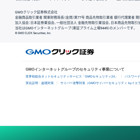
GMOクリック証券株式会社
金融商品取引業者 関東財務局長（金商）第77号 商品先物取引業者 銀行代理業者 関
加入協会：日本証券業協会、一般社団法人 金融先物取引業協会、日本商品先物取引
当社はGMOインターネットグループ（東証プライム上場9449）のメンバーです。
© GMO CLICK Securities, Inc.
GMOインターネットグループのセキュリティ事業について
世界初総合ネットセキュリティサービス「GMOセキュリティ24」
パスワー
実在証明・盗聴対策
サイバー攻撃対策（GMOサイバーセキュリティ byイエ