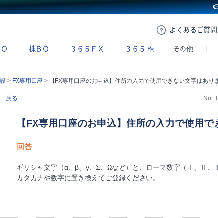
GMOクリック証券
よくある
ご質問
ＢＯ
株ＢＯ
３６５ＦＸ
３６５
株
その他
設
>
FX専用口座
>
【FX専用口座のお申込】住所の入力で使用できない文字はありますか
戻る
No : 
【FX専用口座のお申込】住所の入力で使用で
回答
ギリシャ文字（α、β、γ、Σ、Ωなど）と、ローマ数字（Ⅰ、Ⅱ
カタカナや数字に置き換えてご登録ください。