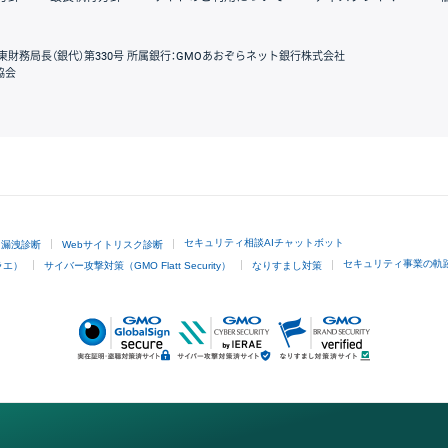
東財務局長（銀代）第330号 所属銀行：GMOあおぞらネット銀行株式会社
協会
GMOクリック証券
セキュリティ相談AIチャットボット
ド漏洩診断
Webサイトリスク診断
セキュリティ事業の軌
ラエ）
サイバー攻撃対策（GMO Flatt Security）
なりすまし対策