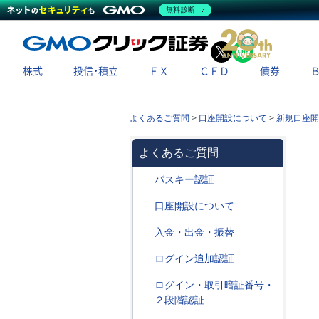
無料診断
X
LINE
株式
投信・積立
ＦＸ
ＣＦＤ
債券
よくあるご質問
>
口座開設について
>
新規口座開
よくあるご質問
パスキー認証
口座開設について
入金・出金・振替
ログイン追加認証
ログイン・取引暗証番号・
２段階認証