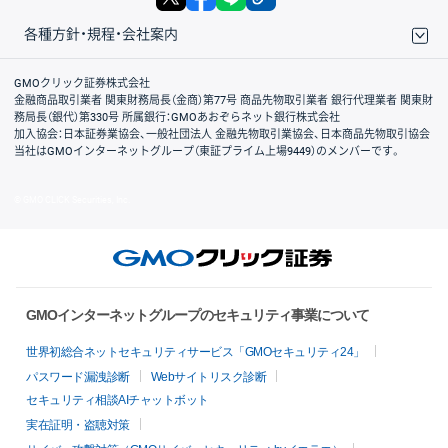
各種方針・規程・会社案内
取引規程・約款
サイトマップ
その他のご案内
個人情報保護方針
最良執行方針
サイトのご利用について
ディスクレイマー
信託保全
リスク説明
会社案内
GMOクリック証券株式会社
金融商品取引業者 関東財務局長（金商）第77号 商品先物取引業者 銀行代理業者 関東財
務局長（銀代）第330号 所属銀行：GMOあおぞらネット銀行株式会社
加入協会：日本証券業協会、一般社団法人 金融先物取引業協会、日本商品先物取引協会
当社はGMOインターネットグループ（東証プライム上場9449）のメンバーです。
© GMO CLICK Securities, Inc.
GMOインターネットグループのセキュリティ事業について
世界初総合ネットセキュリティサービス「GMOセキュリティ24」
パスワード漏洩診断
Webサイトリスク診断
セキュリティ相談AIチャットボット
実在証明・盗聴対策