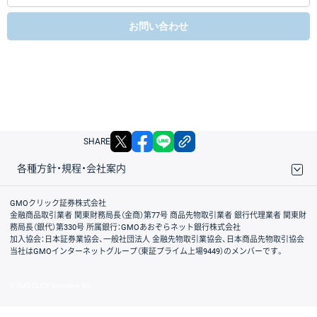
お問い合わせ
X
facebook
LINE
リンクをコピー
SHARE
各種方針・規程・会社案内
取引規程・約款
サイトマップ
その他のご案内
個人情報保護方針
最良執行方針
サイトのご利用について
ディスクレイマー
信託保全
リスク説明
会社案内
GMOクリック証券株式会社
金融商品取引業者 関東財務局長（金商）第77号 商品先物取引業者 銀行代理業者 関東財
務局長（銀代）第330号 所属銀行：GMOあおぞらネット銀行株式会社
加入協会：日本証券業協会、一般社団法人 金融先物取引業協会、日本商品先物取引協会
当社はGMOインターネットグループ（東証プライム上場9449）のメンバーです。
© GMO CLICK Securities, Inc.