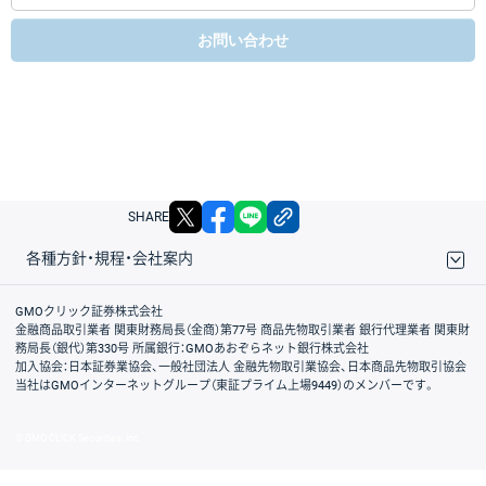
お問い合わせ
X
facebook
LINE
リンクをコピー
SHARE
各種方針・規程・会社案内
取引規程・約款
サイトマップ
その他のご案内
個人情報保護方針
最良執行方針
サイトのご利用について
ディスクレイマー
信託保全
リスク説明
会社案内
GMOクリック証券株式会社
金融商品取引業者 関東財務局長（金商）第77号 商品先物取引業者 銀行代理業者 関東財
務局長（銀代）第330号 所属銀行：GMOあおぞらネット銀行株式会社
加入協会：日本証券業協会、一般社団法人 金融先物取引業協会、日本商品先物取引協会
当社はGMOインターネットグループ（東証プライム上場9449）のメンバーです。
© GMO CLICK Securities, Inc.