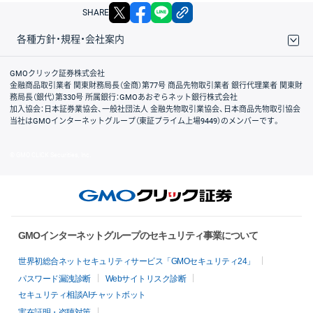
X
facebook
LINE
リンクをコピー
SHARE
各種方針・規程・会社案内
取引規程・約款
サイトマップ
その他のご案内
個人情報保護方針
最良執行方針
サイトのご利用について
ディスクレイマー
信託保全
リスク説明
会社案内
GMOクリック証券株式会社
金融商品取引業者 関東財務局長（金商）第77号 商品先物取引業者 銀行代理業者 関東財
務局長（銀代）第330号 所属銀行：GMOあおぞらネット銀行株式会社
加入協会：日本証券業協会、一般社団法人 金融先物取引業協会、日本商品先物取引協会
当社はGMOインターネットグループ（東証プライム上場9449）のメンバーです。
© GMO CLICK Securities, Inc.
GMOインターネットグループのセキュリティ事業について
世界初総合ネットセキュリティサービス「GMOセキュリティ24」
パスワード漏洩診断
Webサイトリスク診断
セキュリティ相談AIチャットボット
実在証明・盗聴対策