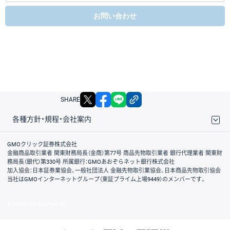
お問い合わせ
X
facebook
LINE
リンクをコピー
SHARE
各種方針・規程・会社案内
取引規程・約款
サイトマップ
その他のご案内
個人情報保護方針
最良執行方針
サイトのご利用について
ディスクレイマー
信託保全
リスク説明
会社案内
GMOクリック証券株式会社
金融商品取引業者 関東財務局長（金商）第77号 商品先物取引業者 銀行代理業者 関東財
務局長（銀代）第330号 所属銀行：GMOあおぞらネット銀行株式会社
加入協会：日本証券業協会、一般社団法人 金融先物取引業協会、日本商品先物取引協会
当社はGMOインターネットグループ（東証プライム上場9449）のメンバーです。
© GMO CLICK Securities, Inc.