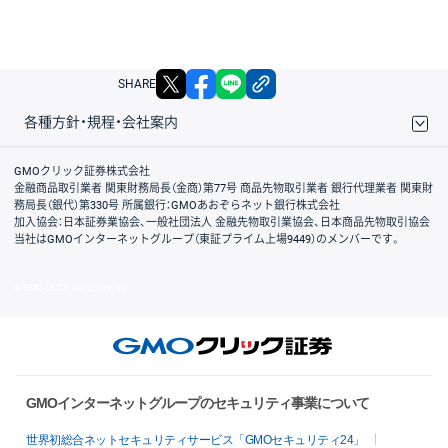
X
facebook
LINE
リンクをコピー
SHARE
各種方針・規程・会社案内
取引規程・約款
サイトマップ
その他のご案内
個人情報保護方針
最良執行方針
サイトのご利用について
ディスクレイマー
信託保全
リスク説明
会社案内
GMOクリック証券株式会社
金融商品取引業者 関東財務局長（金商）第77号 商品先物取引業者 銀行代理業者 関東財
務局長（銀代）第330号 所属銀行：GMOあおぞらネット銀行株式会社
加入協会：日本証券業協会、一般社団法人 金融先物取引業協会、日本商品先物取引協会
当社はGMOインターネットグループ（東証プライム上場9449）のメンバーです。
© GMO CLICK Securities, Inc.
GMOインターネットグループのセキュリティ事業について
世界初総合ネットセキュリティサービス「GMOセキュリティ24」