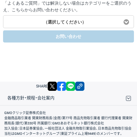
「よくあるご質問」では解決しない場合はカテゴリーをご選択のう
え、こちらからお問い合わせください。
（選択してください）
お問い合わせ
X
facebook
LINE
リンクをコピー
SHARE
各種方針・規程・会社案内
取引規程・約款
サイトマップ
その他のご案内
個人情報保護方針
最良執行方針
サイトのご利用について
ディスクレイマー
信託保全
リスク説明
会社案内
GMOクリック証券株式会社
金融商品取引業者 関東財務局長（金商）第77号 商品先物取引業者 銀行代理業者 関東財
務局長（銀代）第330号 所属銀行：GMOあおぞらネット銀行株式会社
加入協会：日本証券業協会、一般社団法人 金融先物取引業協会、日本商品先物取引協会
当社はGMOインターネットグループ（東証プライム上場9449）のメンバーです。