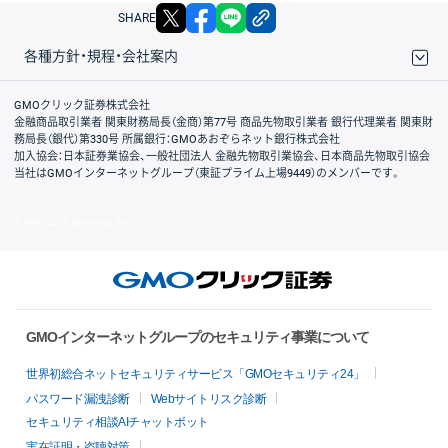
X
facebook
LINE
リンクをコピー
SHARE
各種方針・規程・会社案内
取引規程・約款
サイトマップ
その他のご案内
個人情報保護方針
最良執行方針
サイトのご利用について
ディスクレイマー
信託保全
リスク説明
会社案内
GMOクリック証券株式会社
金融商品取引業者 関東財務局長（金商）第77号 商品先物取引業者 銀行代理業者 関東財
務局長（銀代）第330号 所属銀行：GMOあおぞらネット銀行株式会社
加入協会：日本証券業協会、一般社団法人 金融先物取引業協会、日本商品先物取引協会
当社はGMOインターネットグループ（東証プライム上場9449）のメンバーです。
© GMO CLICK Securities, Inc.
GMOインターネットグループのセキュリティ事業について
世界初総合ネットセキュリティサービス「GMOセキュリティ24」
パスワード漏洩診断
Webサイトリスク診断
セキュリティ相談AIチャットボット
実在証明・盗聴対策