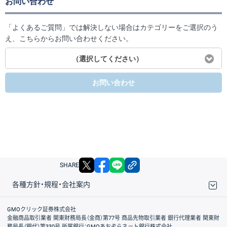
お問い合わせ
「よくあるご質問」では解決しない場合はカテゴリーをご選択のう
え、こちらからお問い合わせください。
（選択してください）
お問い合わせ
X
facebook
LINE
リンクをコピー
SHARE
各種方針・規程・会社案内
取引規程・約款
サイトマップ
その他のご案内
個人情報保護方針
最良執行方針
サイトのご利用について
ディスクレイマー
信託保全
リスク説明
会社案内
GMOクリック証券株式会社
金融商品取引業者 関東財務局長（金商）第77号 商品先物取引業者 銀行代理業者 関東財
務局長（銀代）第330号 所属銀行：GMOあおぞらネット銀行株式会社