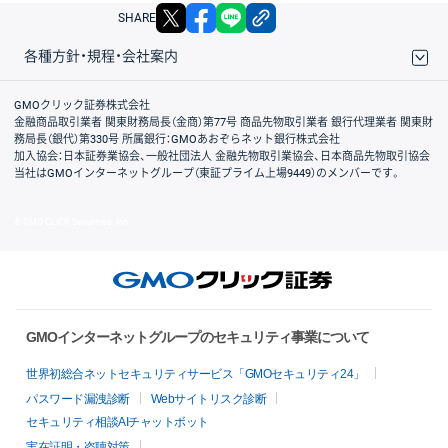
X
facebook
LINE
リンクをコピー
SHARE
各種方針・規程・会社案内
取引規程・約款
サイトマップ
その他のご案内
個人情報保護方針
最良執行方針
サイトのご利用について
ディスクレイマー
信託保全
リスク説明
会社案内
GMOクリック証券株式会社
金融商品取引業者 関東財務局長（金商）第77号 商品先物取引業者 銀行代理業者 関東財
務局長（銀代）第330号 所属銀行：GMOあおぞらネット銀行株式会社
加入協会：日本証券業協会、一般社団法人 金融先物取引業協会、日本商品先物取引協会
当社はGMOインターネットグループ（東証プライム上場9449）のメンバーです。
© GMO CLICK Securities, Inc.
GMOインターネットグループのセキュリティ事業について
世界初総合ネットセキュリティサービス「GMOセキュリティ24」
パスワード漏洩診断
Webサイトリスク診断
セキュリティ相談AIチャットボット
実在証明・盗聴対策