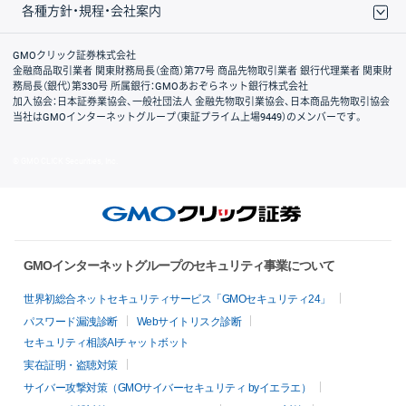
各種方針・規程・会社案内
取引規程・約款
サイトマップ
その他のご案内
個人情報保護方針
最良執行方針
サイトのご利用について
ディスクレイマー
信託保全
リスク説明
会社案内
GMOクリック証券株式会社
金融商品取引業者 関東財務局長（金商）第77号 商品先物取引業者 銀行代理業者 関東財
務局長（銀代）第330号 所属銀行：GMOあおぞらネット銀行株式会社
加入協会：日本証券業協会、一般社団法人 金融先物取引業協会、日本商品先物取引協会
当社はGMOインターネットグループ（東証プライム上場9449）のメンバーです。
© GMO CLICK Securities, Inc.
GMOインターネットグループのセキュリティ事業について
世界初総合ネットセキュリティサービス「GMOセキュリティ24」
パスワード漏洩診断
Webサイトリスク診断
セキュリティ相談AIチャットボット
実在証明・盗聴対策
サイバー攻撃対策（GMOサイバーセキュリティ byイエラエ）