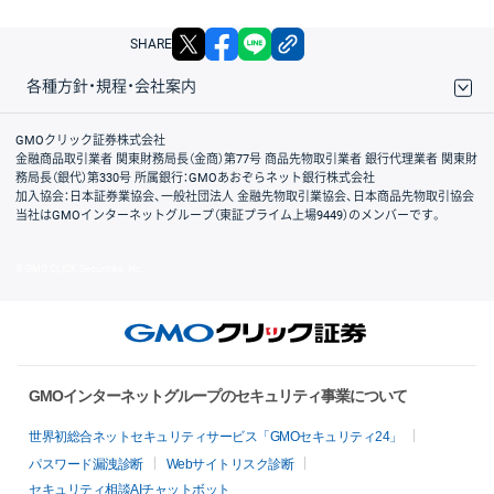
X
facebook
LINE
リンクをコピー
SHARE
各種方針・規程・会社案内
取引規程・約款
サイトマップ
その他のご案内
個人情報保護方針
最良執行方針
サイトのご利用について
ディスクレイマー
信託保全
リスク説明
会社案内
GMOクリック証券株式会社
金融商品取引業者 関東財務局長（金商）第77号 商品先物取引業者 銀行代理業者 関東財
務局長（銀代）第330号 所属銀行：GMOあおぞらネット銀行株式会社
加入協会：日本証券業協会、一般社団法人 金融先物取引業協会、日本商品先物取引協会
当社はGMOインターネットグループ（東証プライム上場9449）のメンバーです。
© GMO CLICK Securities, Inc.
GMOインターネットグループのセキュリティ事業について
世界初総合ネットセキュリティサービス「GMOセキュリティ24」
パスワード漏洩診断
Webサイトリスク診断
セキュリティ相談AIチャットボット