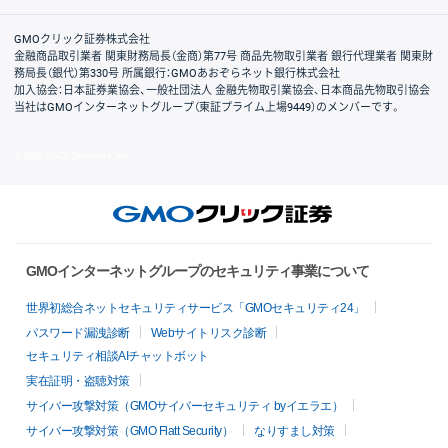
取引規程・約款
サイトマップ
その他のご案内
個人情報保護方針
最良執行方針
サイトのご利用について
ディスクレイマー
信託保全
リスク説明
会社案内
GMOクリック証券株式会社
金融商品取引業者 関東財務局長（金商）第77号 商品先物取引業者 銀行代理業者 関東財
務局長（銀代）第330号 所属銀行：GMOあおぞらネット銀行株式会社
加入協会：日本証券業協会、一般社団法人 金融先物取引業協会、日本商品先物取引協会
当社はGMOインターネットグループ（東証プライム上場9449）のメンバーです。
© GMO CLICK Securities, Inc.
GMOインターネットグループのセキュリティ事業について
世界初総合ネットセキュリティサービス「GMOセキュリティ24」
パスワード漏洩診断
Webサイトリスク診断
セキュリティ相談AIチャットボット
実在証明・盗聴対策
サイバー攻撃対策（GMOサイバーセキュリティ byイエラエ）
サイバー攻撃対策（GMO Flatt Security）
なりすまし対策